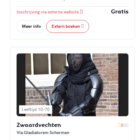
Inschrijving via externe website
Gratis
Meer info
Extern boeken
Leeftijd 10-70
0
(0)
Zwaardvechten
Via Gladiatorem
Schermen