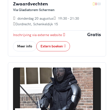
0
(0)
Zwaardvechten
Via Gladiatorem
Schermen
donderdag 20 augustus
19:30 - 21:30
Dordrecht
,
Schenkeldijk 15
Inschrijving via externe website
Gratis
Meer info
Extern boeken