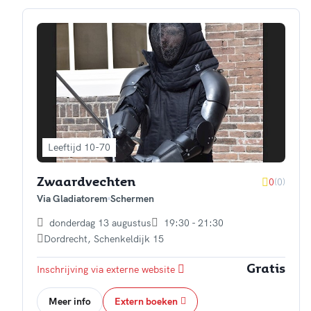
Leeftijd 10-70
0
(0)
Zwaardvechten
Via Gladiatorem
Schermen
donderdag 13 augustus
19:30 - 21:30
Dordrecht
,
Schenkeldijk 15
Inschrijving via externe website
Gratis
Meer info
Extern boeken