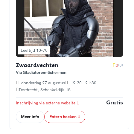
Leeftijd 10-70
0
(0)
Zwaardvechten
Via Gladiatorem
Schermen
donderdag 27 augustus
19:30 - 21:30
Dordrecht
,
Schenkeldijk 15
Inschrijving via externe website
Gratis
Meer info
Extern boeken