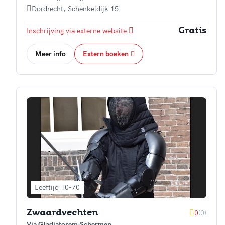
Dordrecht
,
Schenkeldijk 15
Inschrijving via externe website
Gratis
Meer info
Extern boeken
Leeftijd 10-70
0
(0)
Zwaardvechten
Via Gladiatorem
Schermen