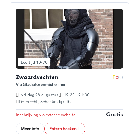
Leeftijd 10-70
0
(0)
Zwaardvechten
Via Gladiatorem
Schermen
vrijdag 28 augustus
19:30 - 21:30
Dordrecht
,
Schenkeldijk 15
Inschrijving via externe website
Gratis
Meer info
Extern boeken