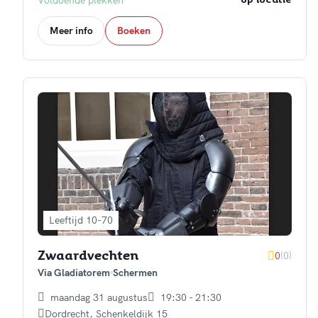
Voldoende plekken
op locatie
Meer info
Boeken
Leeftijd 10-70
0
(0)
Zwaardvechten
Via Gladiatorem
Schermen
maandag 31 augustus
19:30 - 21:30
Dordrecht
,
Schenkeldijk 15