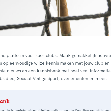
ine platform voor sportclubs. Maak gemakkelijk activit
rs op eenvoudige
wijze kennis maken
met jouw club en 
atste nieuws en een kennisbank met heel veel informatie
bsidies, Sociaal Veilige Sport, evenementen en meer.
bank
aar de kennisbank met informatie voor de Dordtse sportclubs.