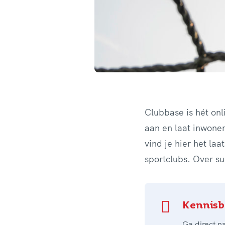
Clubbase is hét onl
aan en laat inwone
vind je hier het la
sportclubs. Over su
Kennis
Ga direct n