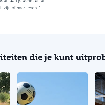
heden dan je denkt en er
ij zijn of haar leven.”
iteiten die je kunt uitpr