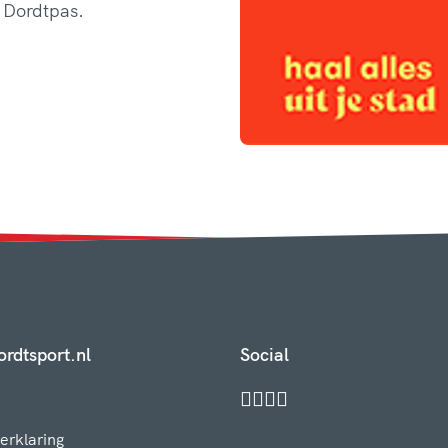
e Dordtpas.
rdtsport.nl
Social
erklaring