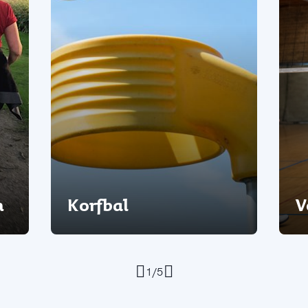
n
Korfbal
V
1/5