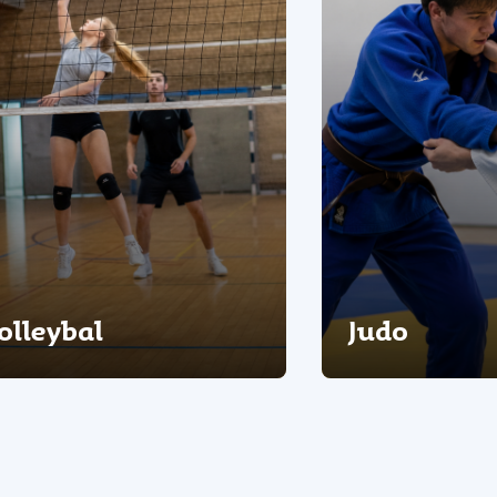
olleybal
Judo